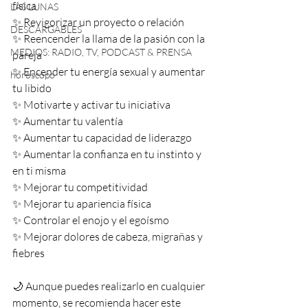
física
LAS LUNAS
✨ Revigorizar un proyecto o relación
DESCARGABLES
✨ Reencender la llama de la pasión con la 
MEDIOS: RADIO, TV, PODCAST & PRENSA
pareja
✨ Encender tu energía sexual y aumentar 
horóscopo
tu libido
✨ Motivarte y activar tu iniciativa
✨ Aumentar tu valentía
✨ Aumentar tu capacidad de liderazgo
✨ Aumentar la confianza en tu instinto y 
en ti misma 
✨ Mejorar tu competitividad
✨ Mejorar tu apariencia física
✨ Controlar el enojo y el egoísmo
✨ Mejorar dolores de cabeza, migrañas y 
fiebres
🌙 Aunque puedes realizarlo en cualquier 
momento, se recomienda hacer este 