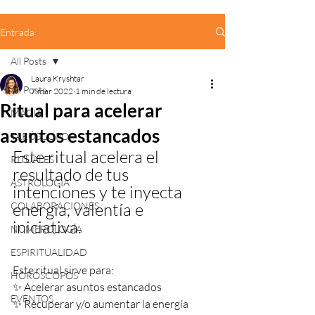
Entrada
All Posts
Laura Kryshtar
All Posts
7 mar 2022
1 min de lectura
Ritual para acelerar
MAGIA
asuntos estancados
TARÓSCOPO
Este ritual acelera el 
RITUALES
resultado de tus 
ASTROLOGÍA
intenciones y te inyecta 
energía, valentía e 
COLABORACIONES
iniciativa.
NUMEROLOGÍA
ESPIRITUALIDAD
Este ritual sirve para:
HORÓSCOPOS
✨ Acelerar asuntos estancados
EVENTOS
✨ Recuperar y/o aumentar la energía 