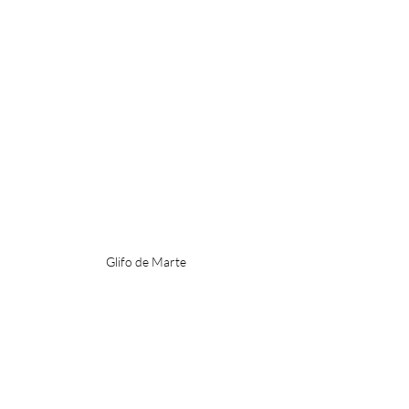
Glifo de Marte
Aries
ritual
rituales mágicos
magia
magia blanca
Marte
vela roja
acelerar
pasión
iniciativa
valentía
motivación
MAGIA