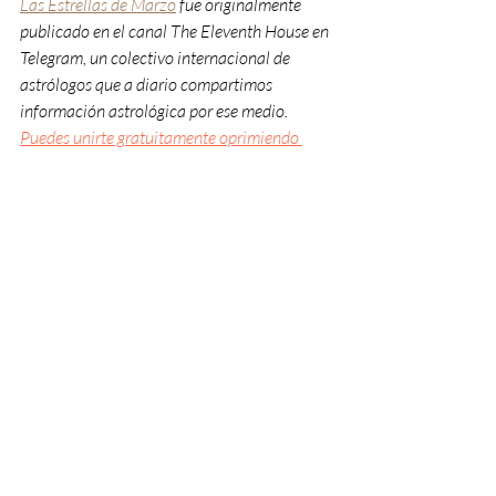
Las Estrellas de Marzo
fue originalmente 
publicado en el canal The Eleventh House en 
Telegram, un colectivo internacional de 
astrólogos que a diario compartimos 
información astrológica por ese medio. 
Puedes unirte gratuitamente oprimiendo 
aquí.
astrología
Aries
Acuario
Piscis
Virgo
Géminis
Tauro
Capricornio
luna llena
luna nueva
tránsitos planetarios
ASTROLOGÍA
Entradas recientes
Ver todo