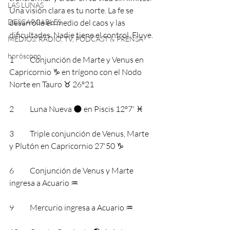
LAS LUNAS
Una visión clara es tu norte. La fe se 
DESCARGABLES
desarrolla en medio del caos y las 
dificultades. Nadie tiene el control. Fluye.
MEDIOS: RADIO, TV, PODCAST & PRENSA
horóscopo
1 	Conjunción de Marte y Venus en 
Capricornio ♑️ en trígono con el Nodo 
Norte en Tauro ♉️ 26º21
2	Luna Nueva 🌑 en Piscis 12º7' ♓️ 
3 	Triple conjunción de Venus, Marte 
y Plutón en Capricornio 27'50 ♑️
6 	Conjunción de Venus y Marte 
ingresa a Acuario ♒️
9	Mercurio ingresa a Acuario ♒️