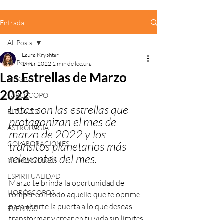
Entrada
All Posts
Laura Kryshtar
All Posts
1 mar 2022
2 min de lectura
Las Estrellas de Marzo
MAGIA
2022
TARÓSCOPO
Estas son las estrellas que 
RITUALES
protagonizan el mes de 
ASTROLOGÍA
marzo de 2022 y los 
tránsitos planetarios más 
COLABORACIONES
relevantes del mes. 
NUMEROLOGÍA
ESPIRITUALIDAD
Marzo te brinda la oportunidad de 
HORÓSCOPOS
romper con todo aquello que te oprime 
para abrirte la puerta a lo que deseas 
EVENTOS
transformar y crear en tu vida sin límites. 