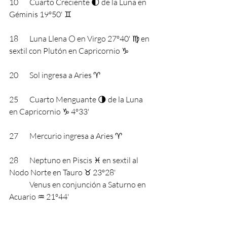
10 	Cuarto Creciente 🌓 de la Luna en 
Géminis 19º50' ♊️
18 	Luna Llena 🌕 en Virgo 27º40' ♍️ en 
sextil con Plutón en Capricornio ♑️
20 	Sol ingresa a Aries ♈️
25 	Cuarto Menguante 🌗 de la Luna 
en Capricornio ♑️ 4º33'
27 	Mercurio ingresa a Aries ♈️
28	Neptuno en Piscis ♓️ en sextil al 
Nodo Norte en Tauro ♉️ 23º28'
	Venus en conjunción a Saturno en 
Acuario ♒️ 21º44'