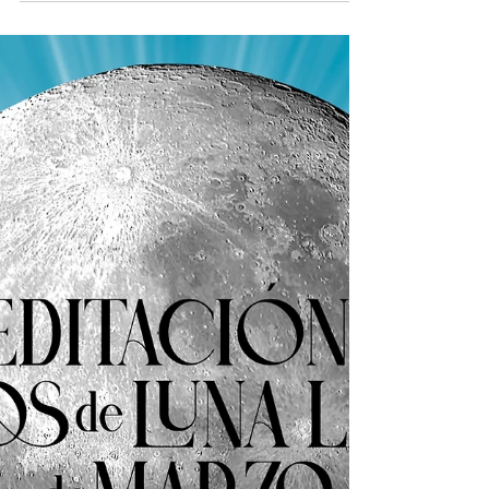
versiones de ti misma necesitas dejar atrás
para crecer, encontrar dirección y construir
un futuro más alineado con tu propósito. 🌕
Luna Llena en Sagitario 31 de mayo de 2026
· 4:45 AM AST · 9°56’ Hay momentos en la
vida en los que haces todo lo que se supone
que hagas: Trabajas, estudias, cumples
responsabilidades, tachas tareas de tu lista