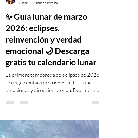
Laura Kryshtar
1 mar
3 min de lectura
✨ Guía lunar de marzo
2026: eclipses,
reinvención y verdad
emocional 🌙 Descarga
gratis tu calendario lunar
La primera temporada de eclipses de 2026
te exige cambios profundos en tu rutina,
emociones y dirección de vida. Este mes no
es para improvisar: es para ajustar, soltar y
avanzar con intención. Aprovecha cada fase