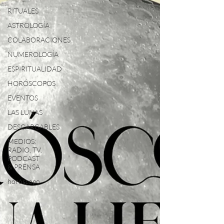
RITUALES
ASTROLOGÍA
COLABORACIONES
NUMEROLOGÍA
ESPIRITUALIDAD
HORÓSCOPOS
EVENTOS
LAS LUNAS
DESCARGABLES
MEDIOS:
RADIO, TV,
PODCAST
& PRENSA
horóscopo