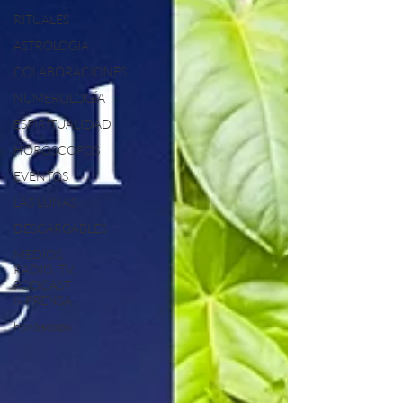
RITUALES
ASTROLOGÍA
COLABORACIONES
NUMEROLOGÍA
ESPIRITUALIDAD
HORÓSCOPOS
EVENTOS
LAS LUNAS
DESCARGABLES
MEDIOS:
RADIO, TV,
PODCAST
& PRENSA
horóscopo