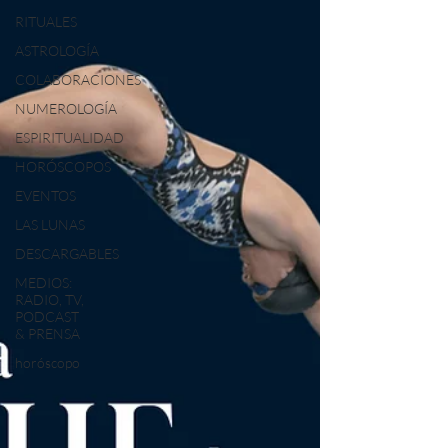
RITUALES
ASTROLOGÍA
COLABORACIONES
NUMEROLOGÍA
ESPIRITUALIDAD
HORÓSCOPOS
EVENTOS
LAS LUNAS
DESCARGABLES
MEDIOS:
RADIO, TV,
PODCAST
& PRENSA
horóscopo