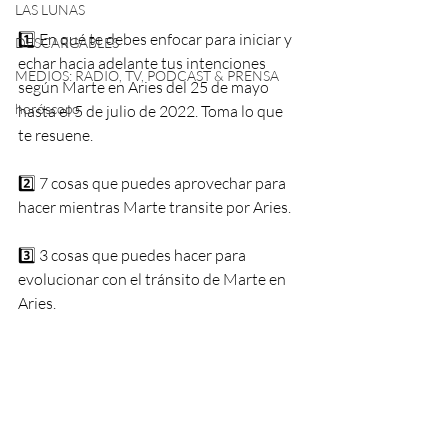
LAS LUNAS
1️⃣ En qué te debes enfocar para iniciar y 
DESCARGABLES
echar hacia adelante tus intenciones 
MEDIOS: RADIO, TV, PODCAST & PRENSA
según Marte en Aries del 25 de mayo 
horóscopo
hasta el 5 de julio de 2022. Toma lo que 
te resuene.
2️⃣ 7 cosas que puedes aprovechar para 
hacer mientras Marte transite por Aries.
3️⃣ 3 cosas que puedes hacer para 
evolucionar con el tránsito de Marte en 
Aries.