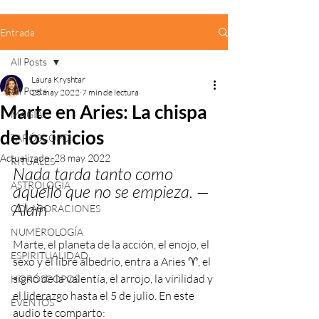
Entrada
All Posts
Laura Kryshtar
All Posts
25 may 2022
7 min de lectura
Marte en Aries: La chispa
MAGIA
de los inicios
TARÓSCOPO
Actualizado:
28 may 2022
RITUALES
Nada tarda tanto como 
ASTROLOGÍA
aquello que no se empieza. — 
Alain
COLABORACIONES
NUMEROLOGÍA
Marte, el planeta de la acción, el enojo, el 
ESPIRITUALIDAD
sexo y el libre albedrío, entra a Aries ♈️, el 
signo de la valentía, el arrojo, la virilidad y 
HORÓSCOPOS
el liderazgo hasta el 5 de julio. En este 
EVENTOS
audio te comparto: