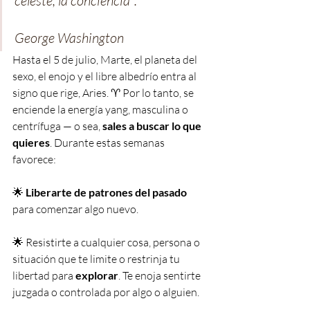
celeste, la conciencia". 
George Washington
Hasta el 5 de julio, Marte, el planeta del 
sexo, el enojo y el libre albedrío entra al 
signo que rige, Aries. ♈️ Por lo tanto, se 
enciende la energía yang, masculina o 
centrífuga — o sea, 
sales a buscar lo que 
quieres
. Durante estas semanas 
favorece:
🌟 
Liberarte de patrones del pasado
para comenzar algo nuevo.
🌟 Resistirte a cualquier cosa, persona o 
situación que te limite o restrinja tu 
libertad para 
explorar
. Te enoja sentirte 
juzgada o controlada por algo o alguien.