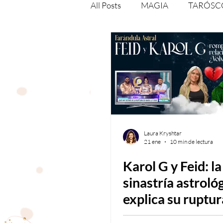
All Posts
MAGIA
TARÓSC
NUMEROLOGÍA
ESPIRI
DESCARGABLES
MEDIOS
Laura Kryshtar
21 ene
10 min de lectura
Karol G y Feid: la
sinastría astroló
explica su ruptur
atracción y la