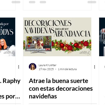
claridad
Laura Kryshtar
19 nov 2025
1 min de lectura
. Raphy
Atrae la buena suerte
con estas decoraciones
s por
navideñas
ación