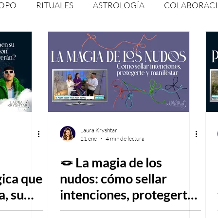
OPO
RITUALES
ASTROLOGÍA
COLABORAC
TUALIDAD
HORÓSCOPOS
EVENTOS
LAS LU
: RADIO, TV, PODCAST & PRENSA
horóscopo
Laura Kryshtar
21 ene
4 min de lectura
🪢 La magia de los
gica que
nudos: cómo sellar
a, su
intenciones, protegerte
y manifestar con