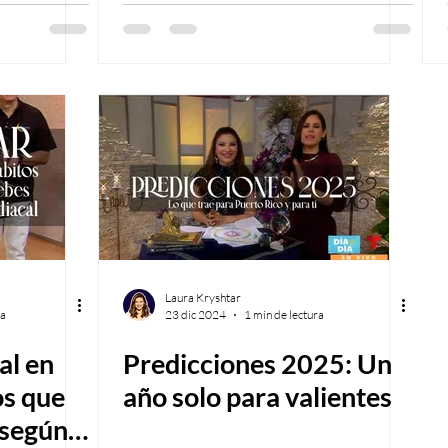
Laura Kryshtar
ra
23 dic 2024
1 min de lectura
al en
Predicciones 2025: Un
os que
año solo para valientes
 según