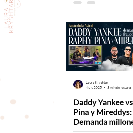
posibilidad de un
reencuentro
Laura Kryshtar
4 dic 2025
3 min de lectura
Daddy Yankee vs
Pina y Mireddys:
Demanda millone
fraude y conspir