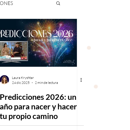
IONES
NAS
Laura Kryshtar
24 dic 2025
2 min de lectura
Predicciones 2026: un
año para nacer y hacer
tu propio camino