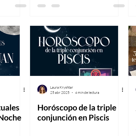
Laura Kryshtar
25 abr 2025
4 min de lectura
tuales
Horóscopo de la triple
 Noche
conjunción en Piscis