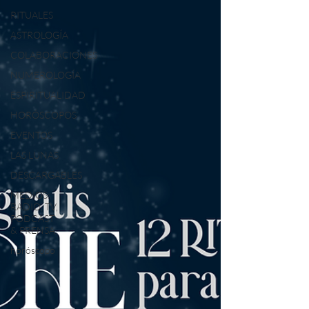
RITUALES
ASTROLOGÍA
COLABORACIONES
NUMEROLOGÍA
ESPIRITUALIDAD
HORÓSCOPOS
EVENTOS
LAS LUNAS
DESCARGABLES
MEDIOS:
RADIO, TV,
PODCAST
& PRENSA
horóscopo