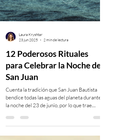
Laura Kryshtar
23 jun 2025
2 min de lectura
12 Poderosos Rituales
para Celebrar la Noche de
San Juan
Cuenta la tradición que San Juan Bautista
bendice todas las aguas del planeta durante
la noche del 23 de junio, por lo que trae
buena fortuna a quienes se bañen en ella.
Aquí te comparto 12 rituales para la Noche
de San Juan y recomendaciones para cada