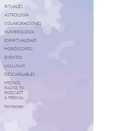
RITUALES
ASTROLOGÍA
COLABORACIONES
NUMEROLOGÍA
ESPIRITUALIDAD
HORÓSCOPOS
EVENTOS
LAS LUNAS
DESCARGABLES
MEDIOS:
RADIO, TV,
PODCAST
& PRENSA
horóscopo