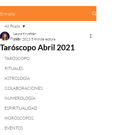
Entrada
All Posts
Laura Kryshtar
All Posts
1 abr 2021
5 min de lectura
Taróscopo Abril 2021
MAGIA
TARÓSCOPO
RITUALES
ASTROLOGÍA
COLABORACIONES
NUMEROLOGÍA
ESPIRITUALIDAD
HORÓSCOPOS
EVENTOS