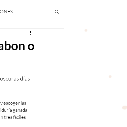
IONES
NAS
Mabon o
oscuras días 
y escoger las 
biduría ganada 
 tres fáciles 