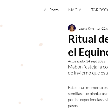
All Posts
MAGIA
TARÓSC
Laura Kryshtar
22 
NUMEROLOGÍA
ESPIRI
Ritual d
el Equin
DESCARGABLES
MEDIOS
Actualizado:
24 sept 2022
Mabon festeja la co
de invierno que est
Este es un momento espe
semillas que plantarás e
por las experiencias viv
pasos.