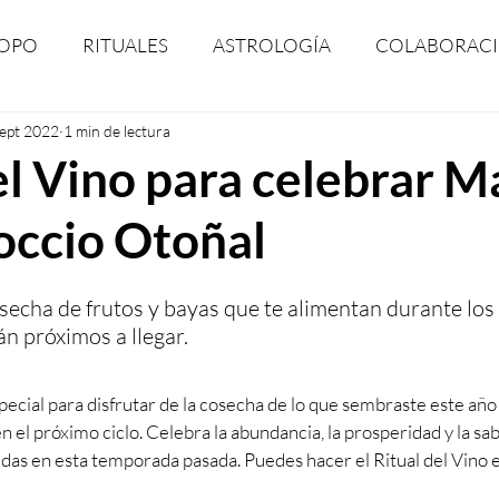
OPO
RITUALES
ASTROLOGÍA
COLABORAC
sept 2022
1 min de lectura
TUALIDAD
HORÓSCOPOS
EVENTOS
LAS LU
el Vino para celebrar 
occio Otoñal
: RADIO, TV, PODCAST & PRENSA
horóscopo
secha de frutos y bayas que te alimentan durante los 
án próximos a llegar.
cial para disfrutar de la cosecha de lo que sembraste este año 
n el próximo ciclo. Celebra la abundancia, la prosperidad y la sa
idas en esta temporada pasada. Puedes hacer el Ritual del Vino en