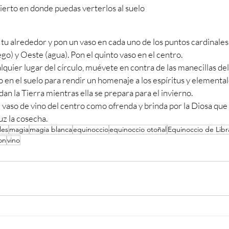
ierto en donde puedas verterlos al suelo
 tu alrededor y pon un vaso en cada uno de los puntos cardinales:
uego) y Oeste (agua). Pon el quinto vaso en el centro.
uier lugar del círculo, muévete en contra de las manecillas del 
 en el suelo para rendir un homenaje a los espíritus y elementale
an la Tierra mientras ella se prepara para el invierno.
l vaso de vino del centro como ofrenda y brinda por la Diosa que
uz la cosecha.
les
magia
magia blanca
equinoccio
equinoccio otoñal
Equinoccio de Libr
on
vino