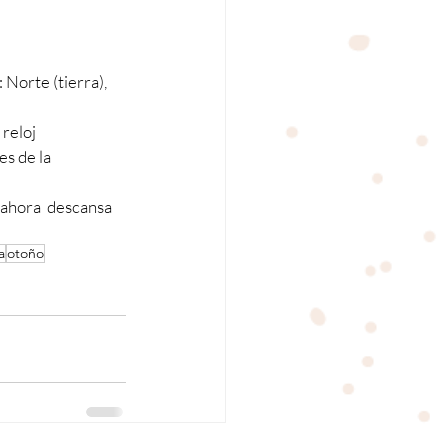
 Norte (tierra), 
reloj 
s de la 
 ahora  descansa 
a
otoño