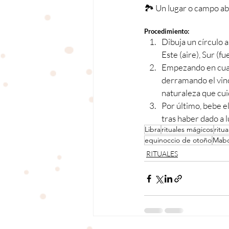
🏞 Un lugar o campo ab
Procedimiento:
Dibuja un círculo a
Este (aire), Sur (f
Empezando en cualq
derramando el vino
naturaleza que cuid
Por último, bebe e
tras haber dado a l
Libra
rituales mágicos
ritua
equinoccio de otoño
Mab
RITUALES