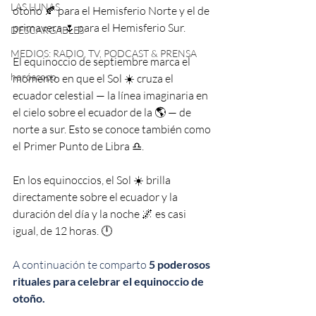
LAS LUNAS
otoño 🍂 para el Hemisferio Norte y el de 
primavera 🌷 para el Hemisferio Sur.
DESCARGABLES
MEDIOS: RADIO, TV, PODCAST & PRENSA
El equinoccio de septiembre marca el 
horóscopo
momento en que el Sol ☀️ cruza el 
ecuador celestial — la línea imaginaria en 
el cielo sobre el ecuador de la 🌎 — de 
norte a sur. Esto se conoce también como 
el Primer Punto de Libra ♎️.
En los equinoccios, el Sol ☀️ brilla 
directamente sobre el ecuador y la 
duración del día y la noche 🌌 es casi 
igual, de 12 horas. 🕛
A continuación te comparto
 5 poderosos 
rituales para celebrar el equinoccio de 
otoño. 