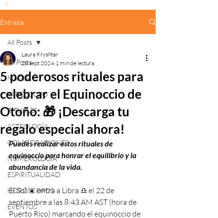
Entrada
All Posts
Laura Kryshtar
All Posts
23 sept 2024
1 min de lectura
5 poderosos rituales para
MAGIA
celebrar el Equinoccio de
TARÓSCOPO
Otoño: 🎁 ¡Descarga tu
RITUALES
regalo especial ahora!
ASTROLOGÍA
COLABORACIONES
Puedes realizar estos rituales de 
equinoccio para honrar el equilibrio y la 
NUMEROLOGÍA
abundancia de la vida.
ESPIRITUALIDAD
El Sol ☀️ entra a Libra ♎️ el 22 de 
HORÓSCOPOS
septiembre a las 8:43 AM AST (hora de 
EVENTOS
Puerto Rico) marcando el equinoccio de 