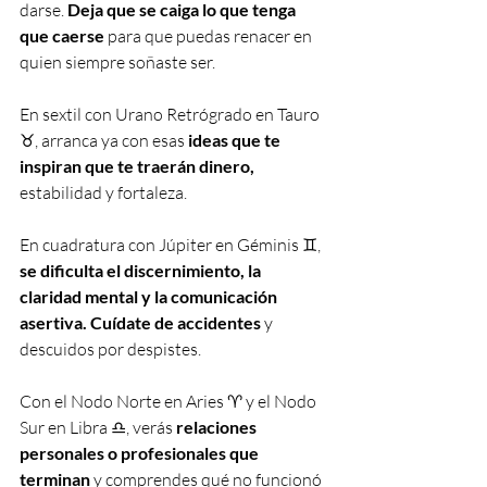
darse. 
Deja que se caiga lo que tenga 
que caerse
 para que puedas renacer en 
quien siempre soñaste ser.
En sextil con Urano Retrógrado en Tauro 
♉️, arranca ya con esas 
ideas que te 
inspiran que te traerán dinero, 
estabilidad y fortaleza.
En cuadratura con Júpiter en Géminis ♊️, 
se dificulta el discernimiento, la 
claridad mental y la comunicación 
asertiva. Cuídate de accidentes
 y 
descuidos por despistes.
Con el Nodo Norte en Aries ♈️ y el Nodo 
Sur en Libra ♎️, verás 
relaciones 
personales o profesionales que 
terminan
 y comprendes qué no funcionó 