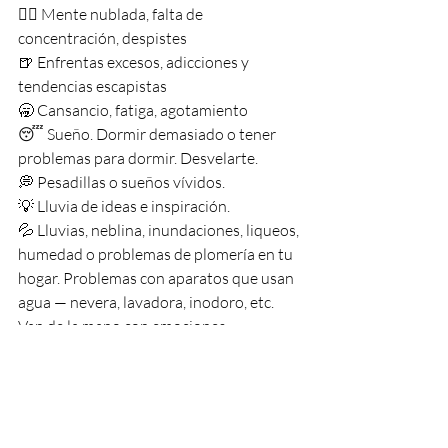
😶‍🌫️ Mente nublada, falta de 
concentración, despistes
🍺 Enfrentas excesos, adicciones y 
tendencias escapistas
🥱 Cansancio, fatiga, agotamiento
😴 Sueño. Dormir demasiado o tener 
problemas para dormir. Desvelarte.
💭 Pesadillas o sueños vívidos. 
💡 Lluvia de ideas e inspiración.
💦 Lluvias, neblina, inundaciones, liqueos, 
humedad o problemas de plomería en tu 
hogar. Problemas con aparatos que usan 
agua — nevera, lavadora, inodoro, etc. 
Van de la mano con emociones 
contenidas o tristezas que quieren salir.
🤒 Enfermedad que te obliga a descansar, 
guardar cama y detenerte.
🛑 Trabajo o proyectos que se paralizan o 
se mueven muy lento