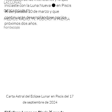
LAS LUNAS
iniciaste con la Luna Nueva 🌑 en Piscis 
DESCARGABLES
♓️ del pasado 10 de marzo y que 
continuarán desarrollándose por los 
MEDIOS: RADIO, TV, PODCAST & PRENSA
próximos dos años.
horóscopo
Carta Astral del Eclipse Lunar en Piscis del 17 
de septiembre de 2024