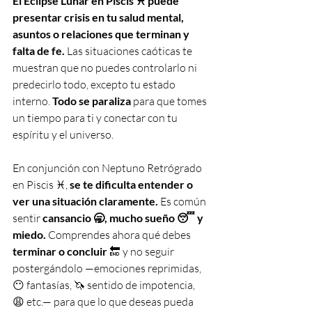
El Eclipse Lunar en Piscis ♓️ puede 
presentar crisis en tu salud mental, 
asuntos o relaciones que terminan y 
falta de fe. 
Las situaciones caóticas te 
muestran que no puedes controlarlo ni 
predecirlo todo, excepto tu estado 
interno. 
Todo se paraliza
 para que tomes 
un tiempo para ti y conectar con tu 
espíritu y el universo.
En conjunción con Neptuno Retrógrado 
en Piscis ♓️, 
se te dificulta entender o 
ver una situación claramente. 
Es común 
sentir 
cansancio 🥱, mucho sueño 😴 y 
miedo.
 Comprendes ahora qué debes 
terminar o concluir
 🔚 y no seguir 
postergándolo —emociones reprimidas, 
😶 fantasías, 🦄 sentido de impotencia, 
😩 etc.— para que lo que deseas pueda 