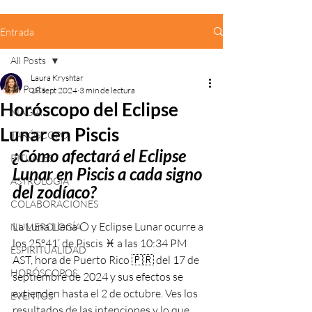
Entrada
All Posts
Laura Kryshtar
All Posts
18 sept 2024
3 min de lectura
Horóscopo del Eclipse
MAGIA
Lunar en Piscis
TARÓSCOPO
¿Cómo afectará el Eclipse 
RITUALES
Lunar en Piscis a cada signo 
ASTROLOGÍA
del zodíaco?
COLABORACIONES
La Luna Llena 🌕 y Eclipse Lunar ocurre a 
NUMEROLOGÍA
los 25º41’ de Piscis ♓️ a las 10:34 PM 
ESPIRITUALIDAD
AST, hora de Puerto Rico 🇵🇷 del 17 de 
HORÓSCOPOS
septiembre de 2024 y sus efectos se 
extienden hasta el 2 de octubre. Ves los 
EVENTOS
resultados de las intenciones y lo que 