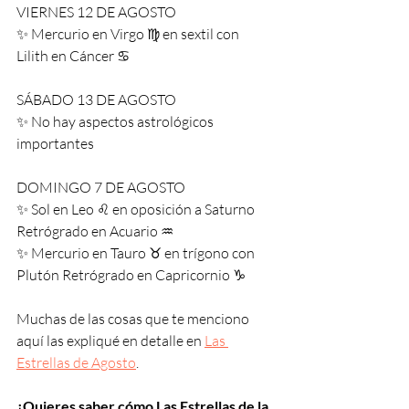
VIERNES 12 DE AGOSTO
✨ Mercurio en Virgo ♍️ en sextil con 
Lilith en Cáncer ♋️
SÁBADO 13 DE AGOSTO
✨ No hay aspectos astrológicos 
importantes
DOMINGO 7 DE AGOSTO
✨ Sol en Leo ♌️ en oposición a Saturno 
Retrógrado en Acuario ♒️
✨ Mercurio en Tauro ♉️ en trígono con 
Plutón Retrógrado en Capricornio ♑️
Muchas de las cosas que te menciono 
aquí las expliqué en detalle en 
Las 
Estrellas de Agosto
.
¿Quieres saber cómo Las Estrellas de la 