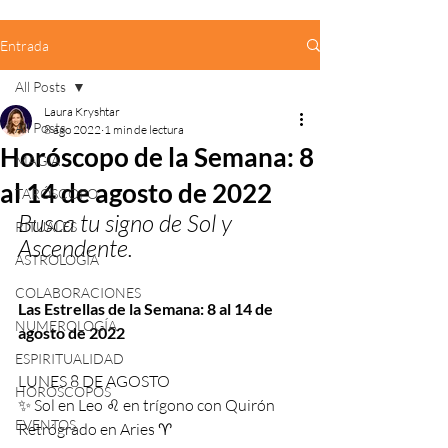
Entrada
All Posts
Laura Kryshtar
All Posts
8 ago 2022
1 min de lectura
Horóscopo de la Semana: 8
MAGIA
al 14 de agosto de 2022
TARÓSCOPO
Busca tu signo de Sol y 
RITUALES
Ascendente.
ASTROLOGÍA
COLABORACIONES
Las Estrellas de la Semana: 8 al 14 de 
NUMEROLOGÍA
agosto de 2022
ESPIRITUALIDAD
LUNES 8 DE AGOSTO
HORÓSCOPOS
✨ Sol en Leo ♌️ en trígono con Quirón 
EVENTOS
Retrógrado en Aries ♈️