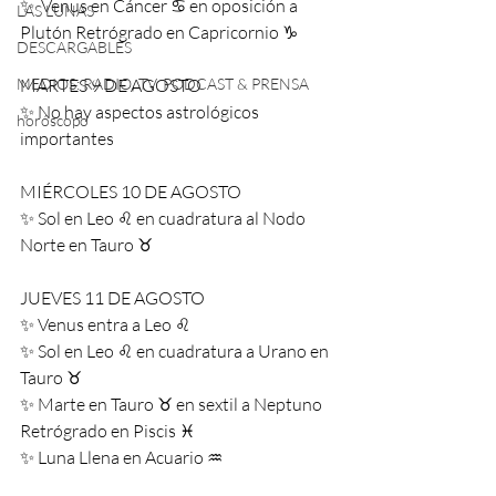
✨  Venus en Cáncer ♋️ en oposición a 
LAS LUNAS
Plutón Retrógrado en Capricornio ♑️
DESCARGABLES
MEDIOS: RADIO, TV, PODCAST & PRENSA
MARTES 9 DE AGOSTO
✨ No hay aspectos astrológicos 
horóscopo
importantes
MIÉRCOLES 10 DE AGOSTO
✨ Sol en Leo ♌️ en cuadratura al Nodo 
Norte en Tauro ♉️
JUEVES 11 DE AGOSTO
✨ Venus entra a Leo ♌️
✨ Sol en Leo ♌️ en cuadratura a Urano en 
Tauro ♉️
✨ Marte en Tauro ♉️ en sextil a Neptuno 
Retrógrado en Piscis ♓️
✨ Luna Llena en Acuario ♒️