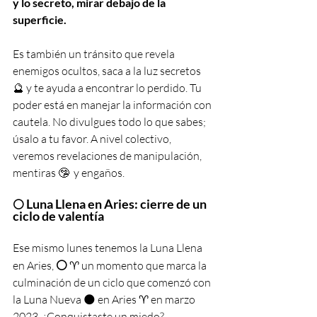
y lo secreto, mirar debajo de la 
superficie. 
Es también un tránsito que revela 
enemigos ocultos, saca a la luz secretos 
🔮 y te ayuda a encontrar lo perdido. Tu 
poder está en manejar la información con 
cautela. No divulgues todo lo que sabes; 
úsalo a tu favor. A nivel colectivo, 
veremos revelaciones de manipulación, 
mentiras 🤥  y engaños.
🌕 Luna Llena en Aries: cierre de un 
ciclo de valentía
Ese mismo lunes tenemos la Luna Llena 
🌕 
en Aries, 
♈️ un momento que marca la 
culminación de un ciclo que comenzó con 
la Luna Nueva 🌑 en Aries ♈️ en marzo 
2023. ¿Conquistaste un miedo? 