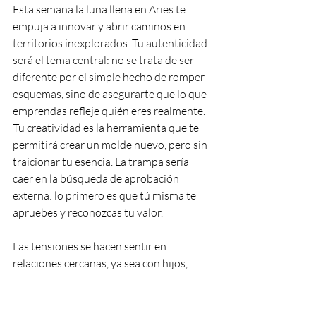
Esta semana la luna llena en Aries te 
empuja a innovar y abrir caminos en 
territorios inexplorados. Tu autenticidad 
será el tema central: no se trata de ser 
diferente por el simple hecho de romper 
esquemas, sino de asegurarte que lo que 
emprendas refleje quién eres realmente. 
Tu creatividad es la herramienta que te 
permitirá crear un molde nuevo, pero sin 
traicionar tu esencia. La trampa sería 
caer en la búsqueda de aprobación 
externa: lo primero es que tú misma te 
apruebes y reconozcas tu valor.
Las tensiones se hacen sentir en 
relaciones cercanas, ya sea con hijos, 
pareja o amigos. La incomodidad surge 
para mostrarte dónde has estado 
cediendo demasiado o adoptando 