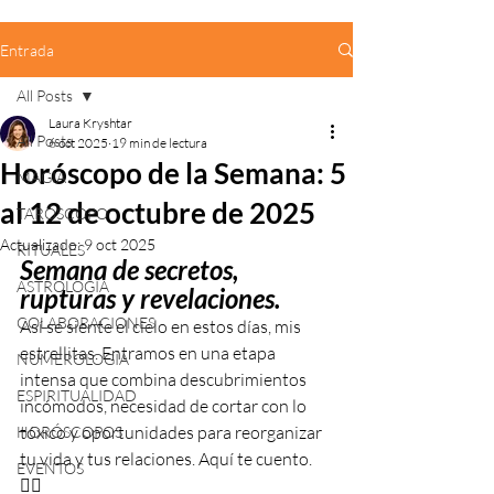
Entrada
All Posts
Laura Kryshtar
All Posts
6 oct 2025
19 min de lectura
Horóscopo de la Semana: 5
MAGIA
al 12 de octubre de 2025
TARÓSCOPO
Actualizado:
9 oct 2025
RITUALES
Semana de 
secretos, 
ASTROLOGÍA
rupturas y revelaciones. 
COLABORACIONES
Así se siente el cielo en estos días, mis 
estrellitas. Entramos en una etapa 
NUMEROLOGÍA
intensa que combina descubrimientos 
ESPIRITUALIDAD
incómodos, necesidad de cortar con lo 
tóxico y oportunidades para reorganizar 
HORÓSCOPOS
tu vida y tus relaciones. Aquí te cuento. 
EVENTOS
👇🏼