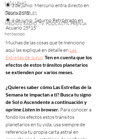
LAS LUNAS
🌟 3 de junio: Mercurio entra directo en 
Tauro 26º5'
DESCARGABLES
🌟 4 de junio: Saturno Retrógrado en 
MEDIOS: RADIO, TV, PODCAST & PRENSA
Acuario 25º15'
horóscopo
Muchas de las cosas que te menciono 
aquí las expliqué en detalle en 
Las 
Estrellas de J
unio
. 
Ten en cuenta que los 
efectos de estos tránsitos planetarios 
se extienden por varios meses.
¿Quieres saber cómo Las Estrellas de la 
Semana te impactan a ti? Busca tu signo 
de Sol o Ascendente a continuación y 
oprime 
Listen in browser
. 
Para conocer a 
fondo los efectos estos tránsitos 
planetarios en tu vida, usa siempre de 
referencia tu propia carta astral en 