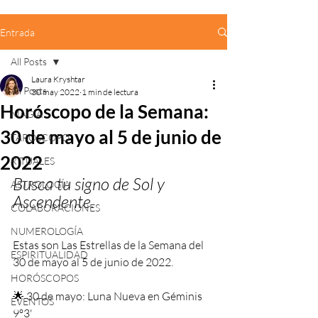
Entrada
All Posts
Laura Kryshtar
All Posts
30 may 2022
1 min de lectura
Horóscopo de la Semana:
MAGIA
30 de mayo al 5 de junio de
TARÓSCOPO
2022
RITUALES
Busca tu signo de Sol y 
ASTROLOGÍA
Ascendente.
COLABORACIONES
NUMEROLOGÍA
Estas son Las Estrellas de la Semana del 
ESPIRITUALIDAD
30 de mayo al 5 de junio de 2022. 
HORÓSCOPOS
🌟 30 de mayo: Luna Nueva en Géminis 
EVENTOS
9º3'