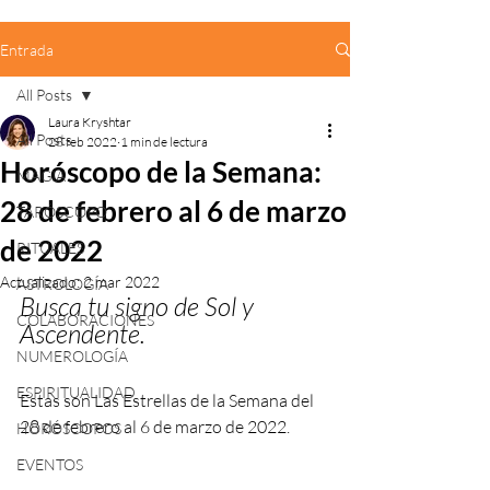
Entrada
All Posts
Laura Kryshtar
All Posts
28 feb 2022
1 min de lectura
Horóscopo de la Semana:
MAGIA
28 de febrero al 6 de marzo
TARÓSCOPO
de 2022
RITUALES
Actualizado:
2 mar 2022
ASTROLOGÍA
Busca tu signo de Sol y 
COLABORACIONES
Ascendente.
NUMEROLOGÍA
ESPIRITUALIDAD
Estas son Las Estrellas de la Semana del 
28 de febrero al 6 de marzo de 2022.
HORÓSCOPOS
EVENTOS