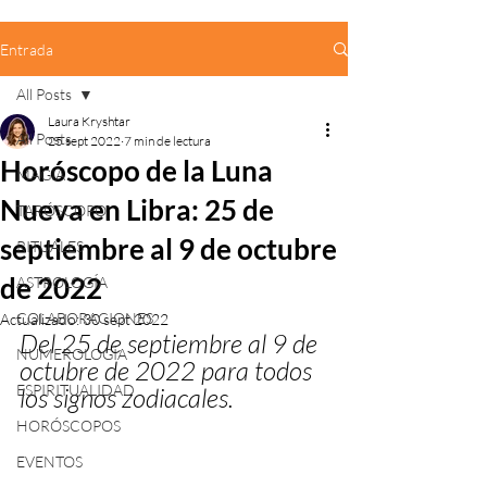
Entrada
All Posts
Laura Kryshtar
All Posts
25 sept 2022
7 min de lectura
Horóscopo de la Luna
MAGIA
Nueva en Libra: 25 de
TARÓSCOPO
septiembre al 9 de octubre
RITUALES
de 2022
ASTROLOGÍA
COLABORACIONES
Actualizado:
30 sept 2022
Del 25 de septiembre al 9 de 
NUMEROLOGÍA
octubre de 2022 para todos 
ESPIRITUALIDAD
los signos zodiacales.
HORÓSCOPOS
EVENTOS