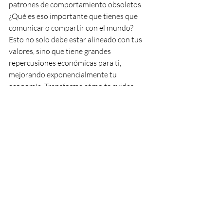
patrones de comportamiento obsoletos. 
¿Qué es eso importante que tienes que 
comunicar o compartir con el mundo? 
Esto no solo debe estar alineado con tus 
valores, sino que tiene grandes 
repercusiones económicas para ti, 
mejorando exponencialmente tu 
economía. Transforma cómo te cuidas, 
cómo pones tus límites y cómo eres leal a 
tus ideales, tus necesidades y metas. Esto 
te ayudará a enfrentar retos con 
proyectos creativos, el distanciamiento 
con hijos o pareja confiando en ti y 
luchando por lo que amas 
inteligentemente. Puedes crear justicia 
creando acuerdos justos y no 
imponiendo tu criterio y comportándote 
irresponsablemente como una niña. 